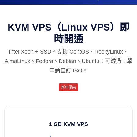
KVM VPS（Linux VPS）即
時開通
Intel Xeon + SSD。支援 CentOS、RockyLinux、
AlmaLinux、Fedora、Debian、Ubuntu；可透過工單
申請自訂 ISO。
新年優惠
1 GB KVM VPS