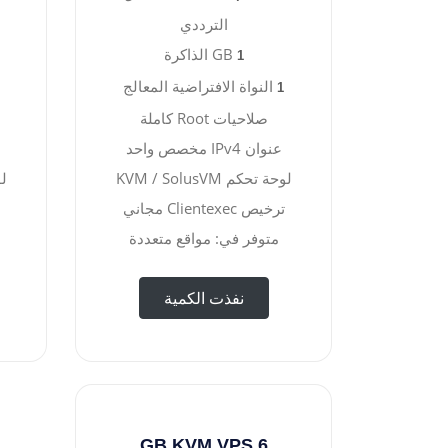
الترددي
GB الذاكرة
1
النواة الافتراضية المعالج
1
صلاحيات Root كاملة
عنوان IPv4 مخصص واحد
لوحة تحكم KVM / SolusVM
لوح
ترخيص Clientexec مجاني
متوفر في: مواقع متعددة
نفذت الكمية
6 GB KVM VPS