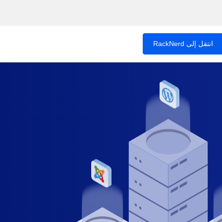
انتقل إلى RackNerd