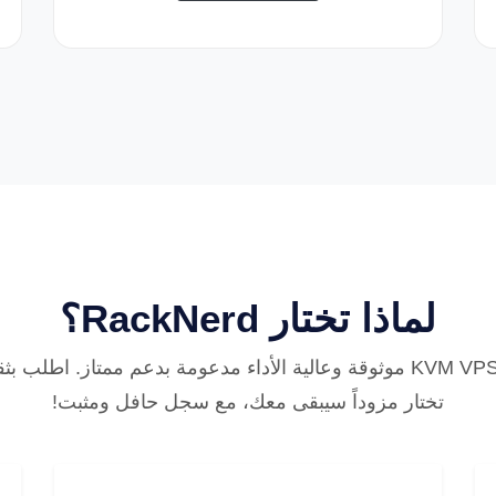
لماذا تختار RackNerd؟
نحن نقدم حلول KVM VPS موثوقة وعالية الأداء مدعومة بدعم ممتاز. اط
تختار مزوداً سيبقى معك، مع سجل حافل ومثبت!