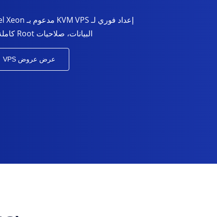
البيانات، صلاحيات Root كاملة، ودعم ISO مخصص عبر تذكرة.
عرض عروض VPS