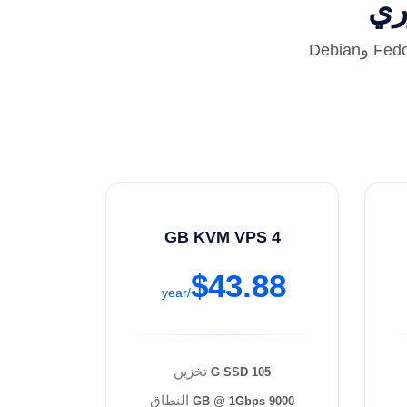
مدعوم بـ Intel Xeon وSSD. ندعم CentOS وRockyLinux وAlmaLinux وFedora وDebian
4 GB KVM VPS
$43.88
/year
تخزين
105 G SSD
النطاق
9000 GB @ 1Gbps