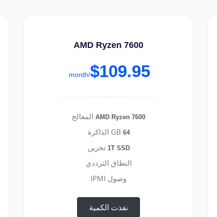
AMD Ryzen 7600
$109.95
/month
المعالج
AMD Ryzen 7600
GB الذاكرة
64
تخزين
1T SSD
النطاق الترددي
وصول IPMI
نفذت الكمية