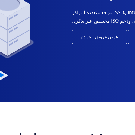
إعداد فوري لـ KVM VPS مدعوم بـ Intel Xeon وSSD. مواقع متعددة لمراكز
عرض عروض الخوادم