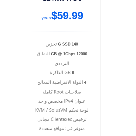
$59.99
/year
تخزين
140 G SSD
النطاق
12000 GB @ 1Gbps
الترددي
GB الذاكرة
6
النواة الافتراضية المعالج
4
صلاحيات Root كاملة
عنوان IPv4 مخصص واحد
لوحة تحكم KVM / SolusVM
ترخيص Clientexec مجاني
متوفر في: مواقع متعددة