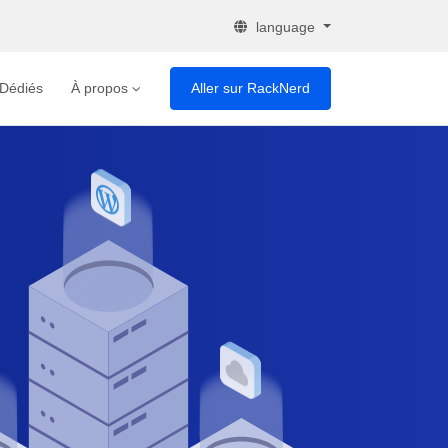
language
 Dédiés
À propos
Aller sur RackNerd