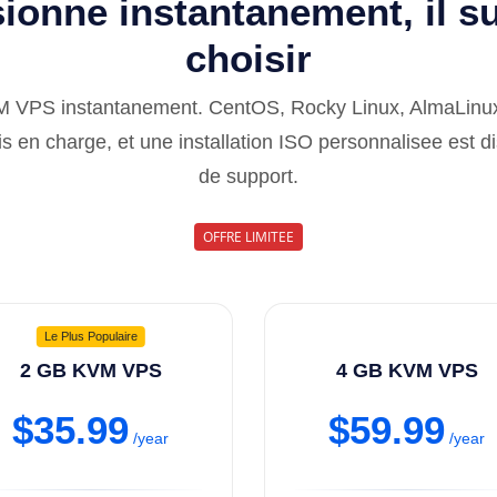
ionne instantanement, il su
choisir
M VPS instantanement. CentOS, Rocky Linux, AlmaLinux
s en charge, et une installation ISO personnalisee est di
de support.
OFFRE LIMITEE
Le Plus Populaire
2 GB KVM VPS
4 GB KVM VPS
$35.99
$59.99
/year
/year