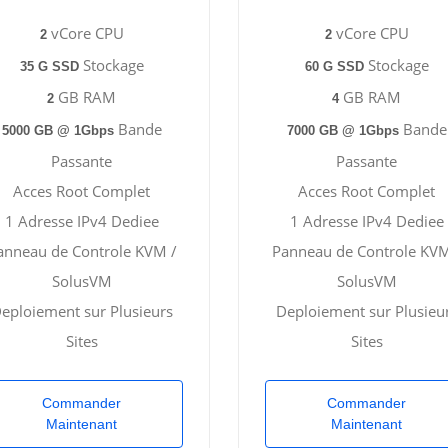
vCore CPU
vCore CPU
2
2
Stockage
Stockage
35 G SSD
60 G SSD
GB RAM
GB RAM
2
4
Bande
Bande
5000 GB @ 1Gbps
7000 GB @ 1Gbps
Passante
Passante
Acces Root Complet
Acces Root Complet
1 Adresse IPv4 Dediee
1 Adresse IPv4 Dediee
anneau de Controle KVM /
Panneau de Controle KVM
SolusVM
SolusVM
eploiement sur Plusieurs
Deploiement sur Plusieu
Sites
Sites
Commander
Commander
Maintenant
Maintenant