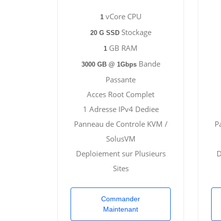
vCore CPU
1
Stockage
20 G SSD
GB RAM
1
Bande
3000 GB @ 1Gbps
Passante
Acces Root Complet
1 Adresse IPv4 Dediee
Panneau de Controle KVM /
P
SolusVM
Deploiement sur Plusieurs
D
Sites
Commander
Maintenant