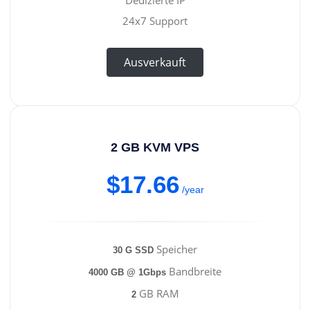
24x7 Support
Ausverkauft
2 GB KVM VPS
$17.66
/year
Speicher
30 G SSD
Bandbreite
4000 GB @ 1Gbps
GB RAM
2